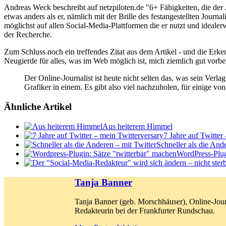
Andreas Weck beschreibt auf netzpiloten.de "6+ Fähigkeiten, die der J
etwas anders als er, nämlich mit der Brille des festangestellten Journa
möglichst auf allen Social-Media-Plattformen die er nutzt und idealer
der Recherche.
Zum Schluss noch ein treffendes Zitat aus dem Artikel - und die Erken
Neugierde für alles, was im Web möglich ist, mich ziemlich gut vorber
Der Online-Journalist ist heute nicht selten das, was sein Verla
Grafiker in einem. Es gibt also viel nachzuholen, für einige von
Ähnliche Artikel
Aus heiterem Himmel
7 Jahre auf Twitter
Schneller als die And
WordPress-Plug
Tanja Banner
Tanja Banner (geb. Morschhäuser), Online-Jour
Redakteurin bei der Frankfurter Rundschau.