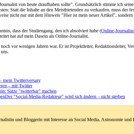
ournalist von heute draufhaben sollte". Grundsätzlich stimme ich seine
listen: Statt die Inhalte an den Meistbietenden zu verkaufen, muss der f
weise nicht nur mit dem Hinweis "Hier ist mein neuer Artikel", sondern 
ntnis, dass der Studiengang, den ich absolviert habe (
Online-Journalis
eitet hat auf mein Dasein als Online-Journalist.
g noch vor wenigen Jahren war. Er ist Projektleiter, Redaktionsleiter, V
 uns.
 – mein Twitterversary
eren – mit Twitter
in: Sätze "twitterbar" machen
Der "Social-Media-Redakteur" wird sich ändern – nicht sterben
nalistin und Bloggerin mit Interesse an Social Media, Astronomie un