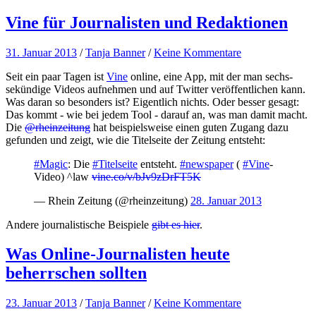
Vine für Journalisten und Redaktionen
31. Januar 2013
/
Tanja Banner
/
Keine Kommentare
Seit ein paar Tagen ist
Vine
online, eine App, mit der man sechs-
sekündige Videos aufnehmen und auf Twitter veröffentlichen kann.
Was daran so besonders ist? Eigentlich nichts. Oder besser gesagt:
Das kommt - wie bei jedem Tool - darauf an, was man damit macht.
Die
@rheinzeitung
hat beispielsweise einen guten Zugang dazu
gefunden und zeigt, wie die Titelseite der Zeitung entsteht:
#Magic
: Die
#Titelseite
entsteht.
#newspaper
(
#Vine
-
Video) ^law
vine.co/v/bJv9zDrFT5K
— Rhein Zeitung (@rheinzeitung)
28. Januar 2013
Andere journalistische Beispiele
gibt es hier
.
Was Online-Journalisten heute
beherrschen sollten
23. Januar 2013
/
Tanja Banner
/
Keine Kommentare