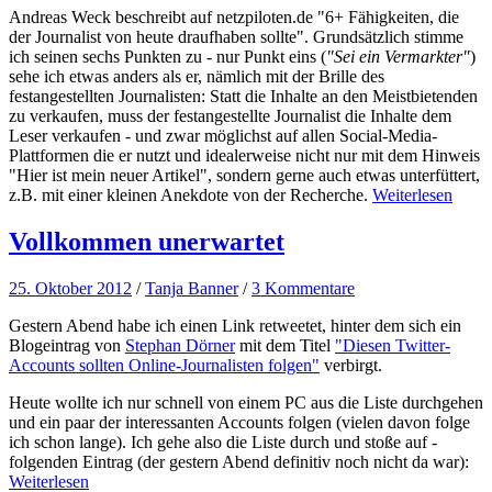
Andreas Weck beschreibt auf netzpiloten.de "6+ Fähigkeiten, die
der Journalist von heute draufhaben sollte". Grundsätzlich stimme
ich seinen sechs Punkten zu - nur Punkt eins (
"Sei ein Vermarkter"
)
sehe ich etwas anders als er, nämlich mit der Brille des
festangestellten Journalisten: Statt die Inhalte an den Meistbietenden
zu verkaufen, muss der festangestellte Journalist die Inhalte dem
Leser verkaufen - und zwar möglichst auf allen Social-Media-
Plattformen die er nutzt und idealerweise nicht nur mit dem Hinweis
"Hier ist mein neuer Artikel", sondern gerne auch etwas unterfüttert,
z.B. mit einer kleinen Anekdote von der Recherche.
Weiterlesen
Vollkommen unerwartet
25. Oktober 2012
/
Tanja Banner
/
3 Kommentare
Gestern Abend habe ich einen Link retweetet, hinter dem sich ein
Blogeintrag von
Stephan Dörner
mit dem Titel
"Diesen Twitter-
Accounts sollten Online-Journalisten folgen"
verbirgt.
Heute wollte ich nur schnell von einem PC aus die Liste durchgehen
und ein paar der interessanten Accounts folgen (vielen davon folge
ich schon lange). Ich gehe also die Liste durch und stoße auf -
folgenden Eintrag (der gestern Abend definitiv noch nicht da war):
Weiterlesen