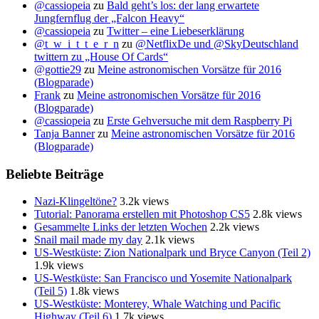
@cassiopeia
zu
Bald geht’s los: der lang erwartete
Jungfernflug der „Falcon Heavy“
@cassiopeia
zu
Twitter – eine Liebeserklärung
@t_w_i_t_t_e_r_n
zu
@NetflixDe und @SkyDeutschland
twittern zu „House Of Cards“
@gottie29
zu
Meine astronomischen Vorsätze für 2016
(Blogparade)
Frank
zu
Meine astronomischen Vorsätze für 2016
(Blogparade)
@cassiopeia
zu
Erste Gehversuche mit dem Raspberry Pi
Tanja Banner
zu
Meine astronomischen Vorsätze für 2016
(Blogparade)
Beliebte Beiträge
Nazi-Klingeltöne?
3.2k views
Tutorial: Panorama erstellen mit Photoshop CS5
2.8k views
Gesammelte Links der letzten Wochen
2.2k views
Snail mail made my day
2.1k views
US-Westküste: Zion Nationalpark und Bryce Canyon (Teil 2)
1.9k views
US-Westküste: San Francisco und Yosemite Nationalpark
(Teil 5)
1.8k views
US-Westküste: Monterey, Whale Watching und Pacific
Highway (Teil 6)
1.7k views