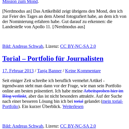
Mission zum Mond
.
[Nerdmodus an] Das Artikelbild zeigt übrigens den Mond, den ich
zur Feier des Tages an dem Abend fotografiert habe, an dem ich von
der Nominierung erfahren habe. Gut darauf zu erkennen: die
Landestelle von Apollo 11. [/Nerdmodus aus]
Bild:
Andreas Schwab
, Lizenz:
CC BY-NC-SA 2.0
Torial – Portfolio für Journalisten
17. Februar 2013
/
Tanja Banner
/
Keine Kommentare
Seit einiger Zeit schreibe ich beruflich vermehrt Artikel -
irgendwann steht man dann vor der Frage, wie man sein Portfolio
online am besten präsentiert. Ich habe meine
Arbeitsproben hier im
Blog verlinkt
, aber das ist nicht besonders attraktiv. Auf der Suche
nach einer besseren Lösung bin ich bei
torial
gelandet (
mein torial-
Portfolio
). Ein kurzer Überblick.
Weiterlesen
Bild:
Andreas Schwab
, Lizenz:
CC BY-NC-SA 2.0