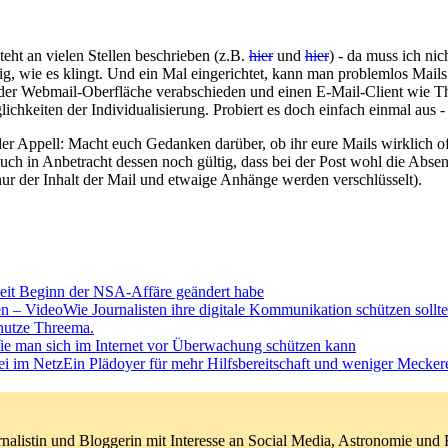
teht an vielen Stellen beschrieben (z.B.
hier
und
hier
) - da muss ich nic
, wie es klingt. Und ein Mal eingerichtet, kann man problemlos Mails v
er Webmail-Oberfläche verabschieden und einen E-Mail-Client wie Thun
chkeiten der Individualisierung. Probiert es doch einfach einmal aus -
r Appell: Macht euch Gedanken darüber, ob ihr eure Mails wirklich off
s auch in Anbetracht dessen noch gültig, dass bei der Post wohl die Ab
ur der Inhalt der Mail und etwaige Anhänge werden verschlüsselt).
seit Beginn der NSA-Affäre geändert habe
Wie Journalisten ihre digitale Kommunikation schützen sollt
nutze Threema.
e man sich im Internet vor Überwachung schützen kann
Ein Plädoyer für mehr Hilfsbereitschaft und weniger Mecker
nalistin und Bloggerin mit Interesse an Social Media, Astronomie un