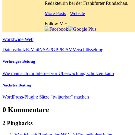
Redakteurin bei der Frankfurter Rundschau.
More Posts
-
Website
Follow Me:
Worldwide Web
Datenschutz
E-Mail
NSA
PGP
PRISM
Verschlüsselung
Vorheriger Beitrag
Wie man sich im Internet vor Überwachung schützen kann
Nächster Beitrag
WordPress-Plugin: Sätze "twitterbar" machen
0 Kommentare
2 Pingbacks
Was ich seit Beginn der NSA-Affäre geändert habe