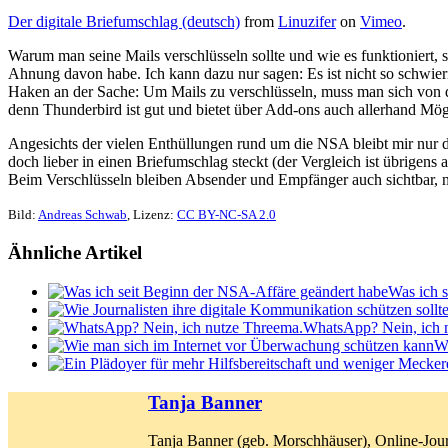
Der digitale Briefumschlag (deutsch)
from
Linuzifer
on
Vimeo
.
Warum man seine Mails verschlüsseln sollte und wie es funktioniert, s
Ahnung davon habe. Ich kann dazu nur sagen: Es ist nicht so schwierig
Haken an der Sache: Um Mails zu verschlüsseln, muss man sich von d
denn Thunderbird ist gut und bietet über Add-ons auch allerhand Mögli
Angesichts der vielen Enthüllungen rund um die NSA bleibt mir nur de
doch lieber in einen Briefumschlag steckt (der Vergleich ist übrigen
Beim Verschlüsseln bleiben Absender und Empfänger auch sichtbar, n
Bild:
Andreas Schwab
, Lizenz:
CC BY-NC-SA 2.0
Ähnliche Artikel
Was ich 
WhatsApp? Nein, ich 
Wi
Tanja Banner
Tanja Banner (geb. Morschhäuser), Online-Jour