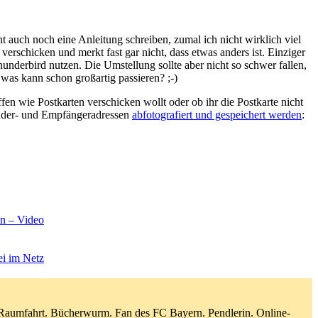
ht auch noch eine Anleitung schreiben, zumal ich nicht wirklich viel
erschicken und merkt fast gar nicht, dass etwas anders ist. Einziger
derbird nutzen. Die Umstellung sollte aber nicht so schwer fallen,
 was kann schon großartig passieren? ;-)
en wie Postkarten verschicken wollt oder ob ihr die Postkarte nicht
sender- und Empfängeradressen
abfotografiert und gespeichert werden
:
en – Video
ei im Netz
d Raumfahrt. Bücherwurm. Fan des FC Bayern. Pendlerin. Online-