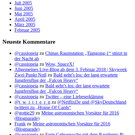
Juli 2005
Juni 2005
Mai 2005
April 2005
März 2005
Februar 2005
Neueste Kommentare
@cassiopeia
zu
Chinas Raumstation „Tiangong-1“ stürzt in
der Nacht ab
@cassiopeia
zu
Wow, SpaceX!
Allgemeines Live-Blog ab dem 3. Februar 2018 | Skyweek
Zwei Punkt Null
zu
Bald geht’s los: der lang erwartete
Jungfernflug der „Falcon Heavy“
@cassiopeia
zu
Bald geht’s los: der lang erwartete
Jungfernflug der „Falcon Heavy“
@cassiopeia
zu
Twitter – eine Liebeserklärung
@t_w_i_t_t_e_r_n
zu
@NetflixDe und @SkyDeutschland
twittern zu „House Of Cards“
@gottie29
zu
Meine astronomischen Vorsätze für 2016
(Blogparade)
Frank
zu
Meine astronomischen Vorsätze für 2016
(Blogparade)
@cassiopeia
zu
Erste Gehversuche mit dem Raspberry Pi