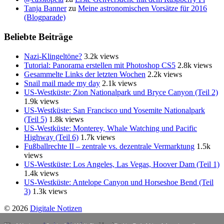
Tanja Banner
zu
Meine astronomischen Vorsätze für 2016
(Blogparade)
Beliebte Beiträge
Nazi-Klingeltöne?
3.2k views
Tutorial: Panorama erstellen mit Photoshop CS5
2.8k views
Gesammelte Links der letzten Wochen
2.2k views
Snail mail made my day
2.1k views
US-Westküste: Zion Nationalpark und Bryce Canyon (Teil 2)
1.9k views
US-Westküste: San Francisco und Yosemite Nationalpark
(Teil 5)
1.8k views
US-Westküste: Monterey, Whale Watching und Pacific
Highway (Teil 6)
1.7k views
Fußballrechte II – zentrale vs. dezentrale Vermarktung
1.5k
views
US-Westküste: Los Angeles, Las Vegas, Hoover Dam (Teil 1)
1.4k views
US-Westküste: Antelope Canyon und Horseshoe Bend (Teil
3)
1.3k views
© 2026
Digitale Notizen