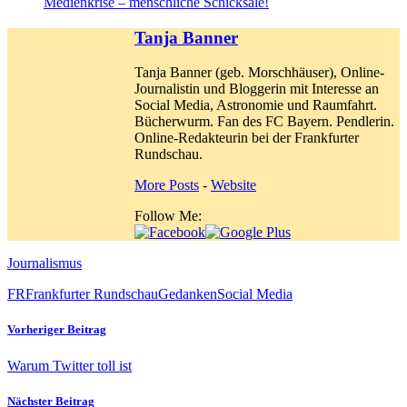
Medienkrise – menschliche Schicksale!
Tanja Banner
Tanja Banner (geb. Morschhäuser), Online-
Journalistin und Bloggerin mit Interesse an
Social Media, Astronomie und Raumfahrt.
Bücherwurm. Fan des FC Bayern. Pendlerin.
Online-Redakteurin bei der Frankfurter
Rundschau.
More Posts
-
Website
Follow Me:
Journalismus
FR
Frankfurter Rundschau
Gedanken
Social Media
Vorheriger Beitrag
Warum Twitter toll ist
Nächster Beitrag