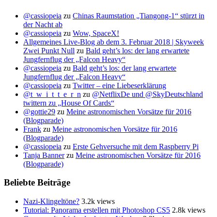
@cassiopeia
zu
Chinas Raumstation „Tiangong-1“ stürzt in
der Nacht ab
@cassiopeia
zu
Wow, SpaceX!
Allgemeines Live-Blog ab dem 3. Februar 2018 | Skyweek
Zwei Punkt Null
zu
Bald geht’s los: der lang erwartete
Jungfernflug der „Falcon Heavy“
@cassiopeia
zu
Bald geht’s los: der lang erwartete
Jungfernflug der „Falcon Heavy“
@cassiopeia
zu
Twitter – eine Liebeserklärung
@t_w_i_t_t_e_r_n
zu
@NetflixDe und @SkyDeutschland
twittern zu „House Of Cards“
@gottie29
zu
Meine astronomischen Vorsätze für 2016
(Blogparade)
Frank
zu
Meine astronomischen Vorsätze für 2016
(Blogparade)
@cassiopeia
zu
Erste Gehversuche mit dem Raspberry Pi
Tanja Banner
zu
Meine astronomischen Vorsätze für 2016
(Blogparade)
Beliebte Beiträge
Nazi-Klingeltöne?
3.2k views
Tutorial: Panorama erstellen mit Photoshop CS5
2.8k views