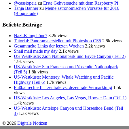
@cassiopeia
zu
Erste Gehversuche mit dem Raspberry Pi
Tanja Banner
zu
Meine astronomischen Vorsätze für 2016
(Blogparade)
Beliebte Beiträge
Nazi-Klingeltöne?
3.2k views
Tutorial: Panorama erstellen mit Photoshop CS5
2.8k views
Gesammelte Links der letzten Wochen
2.2k views
Snail mail made my day
2.1k views
US-Westküste: Zion Nationalpark und Bryce Canyon (Teil 2)
1.9k views
US-Westküste: San Francisco und Yosemite Nationalpark
(Teil 5)
1.8k views
US-Westküste: Monterey, Whale Watching und Pacific
Highway (Teil 6)
1.7k views
Fußballrechte II – zentrale vs. dezentrale Vermarktung
1.5k
views
US-Westküste: Los Angeles, Las Vegas, Hoover Dam (Teil 1)
1.4k views
US-Westküste: Antelope Canyon und Horseshoe Bend (Teil
3)
1.3k views
© 2026
Digitale Notizen