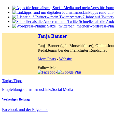
Apps für Journ
Linktipps rund um 
7 Jahre auf Twitter
Schneller als die And
WordPress-Plug
Tanja Banner
Tanja Banner (geb. Morschhäuser), Online-Jour
Redakteurin bei der Frankfurter Rundschau.
More Posts
-
Website
Follow Me:
Tanjas Tipps
Empfehlung
Journalismus
Links
Social Media
Vorheriger Beitrag
Facebook und der Edgerank