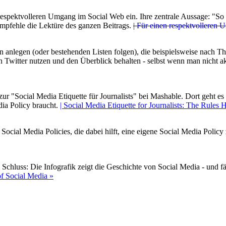
 respektvolleren Umgang im Social Web ein. Ihre zentrale Aussage: "So
 empfehle die Lektüre des ganzen Beitrags.
| Für einen respektvolleren
en anlegen (oder bestehenden Listen folgen), die beispielsweise nach The
n Twitter nutzen und den Überblick behalten - selbst wenn man nicht ak
l zur "Social Media Etiquette für Journalists" bei Mashable. Dort geht e
dia Policy braucht.
| Social Media Etiquette for Journalists: The Rule
cial Media Policies, die dabei hilft, eine eigene Social Media Policy 
Schluss: Die Infografik zeigt die Geschichte von Social Media - und f
of Social Media »