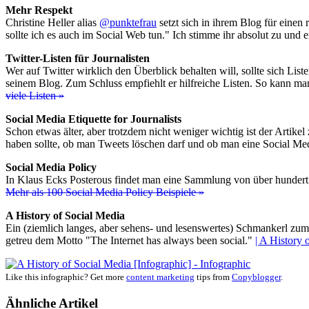
Mehr Respekt
Christine Heller alias
@punktefrau
setzt sich in ihrem Blog für einen
sollte ich es auch im Social Web tun." Ich stimme ihr absolut zu und
Twitter-Listen für Journalisten
Wer auf Twitter wirklich den Überblick behalten will, sollte sich List
seinem Blog. Zum Schluss empfiehlt er hilfreiche Listen. So kann ma
viele Listen »
Social Media Etiquette for Journalists
Schon etwas älter, aber trotzdem nicht weniger wichtig ist der Artike
haben sollte, ob man Tweets löschen darf und ob man eine Social Me
Social Media Policy
In Klaus Ecks Posterous findet man eine Sammlung von über hundert So
Mehr als 100 Social Media Policy Beispiele »
A History of Social Media
Ein (ziemlich langes, aber sehens- und lesenswertes) Schmankerl zum 
getreu dem Motto "The Internet has always been social."
| A History 
Like this infographic? Get more
content marketing
tips from
Copyblogger
.
Ähnliche Artikel