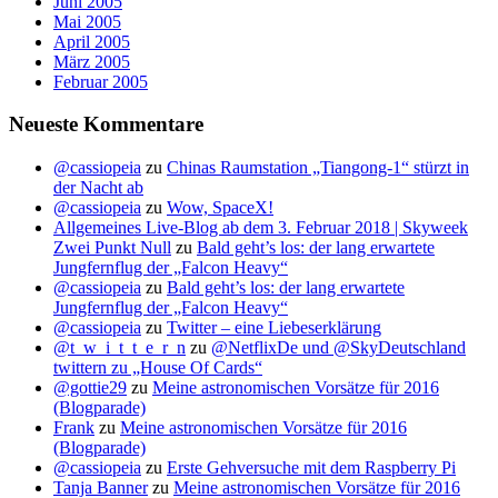
Juni 2005
Mai 2005
April 2005
März 2005
Februar 2005
Neueste Kommentare
@cassiopeia
zu
Chinas Raumstation „Tiangong-1“ stürzt in
der Nacht ab
@cassiopeia
zu
Wow, SpaceX!
Allgemeines Live-Blog ab dem 3. Februar 2018 | Skyweek
Zwei Punkt Null
zu
Bald geht’s los: der lang erwartete
Jungfernflug der „Falcon Heavy“
@cassiopeia
zu
Bald geht’s los: der lang erwartete
Jungfernflug der „Falcon Heavy“
@cassiopeia
zu
Twitter – eine Liebeserklärung
@t_w_i_t_t_e_r_n
zu
@NetflixDe und @SkyDeutschland
twittern zu „House Of Cards“
@gottie29
zu
Meine astronomischen Vorsätze für 2016
(Blogparade)
Frank
zu
Meine astronomischen Vorsätze für 2016
(Blogparade)
@cassiopeia
zu
Erste Gehversuche mit dem Raspberry Pi
Tanja Banner
zu
Meine astronomischen Vorsätze für 2016