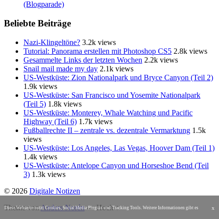
(Blogparade)
Beliebte Beiträge
Nazi-Klingeltöne?
3.2k views
Tutorial: Panorama erstellen mit Photoshop CS5
2.8k views
Gesammelte Links der letzten Wochen
2.2k views
Snail mail made my day
2.1k views
US-Westküste: Zion Nationalpark und Bryce Canyon (Teil 2)
1.9k views
US-Westküste: San Francisco und Yosemite Nationalpark
(Teil 5)
1.8k views
US-Westküste: Monterey, Whale Watching und Pacific
Highway (Teil 6)
1.7k views
Fußballrechte II – zentrale vs. dezentrale Vermarktung
1.5k
views
US-Westküste: Los Angeles, Las Vegas, Hoover Dam (Teil 1)
1.4k views
US-Westküste: Antelope Canyon und Horseshoe Bend (Teil
3)
1.3k views
© 2026
Digitale Notizen
Theme von
Anders Norén
—
Hoch ↑
x
Diese Webseite nutzt Cookies, Social Media Plugins und Tracking Tools. Weitere Informationen gibt es