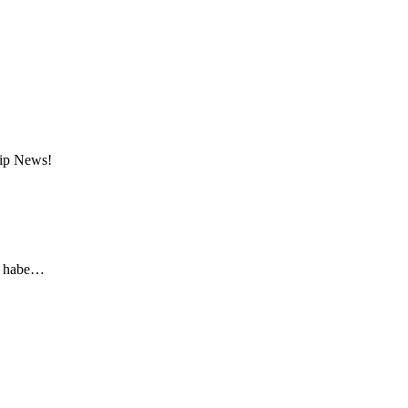
sip News!
lt habe…