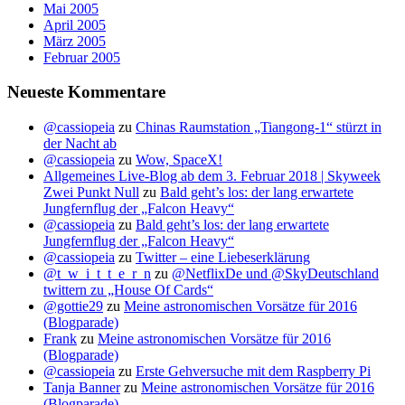
Mai 2005
April 2005
März 2005
Februar 2005
Neueste Kommentare
@cassiopeia
zu
Chinas Raumstation „Tiangong-1“ stürzt in
der Nacht ab
@cassiopeia
zu
Wow, SpaceX!
Allgemeines Live-Blog ab dem 3. Februar 2018 | Skyweek
Zwei Punkt Null
zu
Bald geht’s los: der lang erwartete
Jungfernflug der „Falcon Heavy“
@cassiopeia
zu
Bald geht’s los: der lang erwartete
Jungfernflug der „Falcon Heavy“
@cassiopeia
zu
Twitter – eine Liebeserklärung
@t_w_i_t_t_e_r_n
zu
@NetflixDe und @SkyDeutschland
twittern zu „House Of Cards“
@gottie29
zu
Meine astronomischen Vorsätze für 2016
(Blogparade)
Frank
zu
Meine astronomischen Vorsätze für 2016
(Blogparade)
@cassiopeia
zu
Erste Gehversuche mit dem Raspberry Pi
Tanja Banner
zu
Meine astronomischen Vorsätze für 2016
(Blogparade)