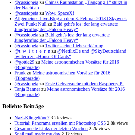
@cassiopeia
zu
Chinas Raumstation „Tiangong-1“ stürzt in
der Nacht ab
@cassiopeia
zu
Wow, SpaceX!
Allgemeines Live-Blog ab dem 3. Februar 2018 | Skyweek
Zwei Punkt Null
zu
Bald geht’s los: der lang erwartete
Jungfernflug der „Falcon Heavy“
@cassiopeia
zu
Bald geht’s los: der lang erwartete
Jungfernflug der „Falcon Heavy“
@cassiopeia
zu
Twitter – eine Liebeserklärung
@t_w_i_t_t_e_r_n
zu
@NetflixDe und @SkyDeutschland
twittern zu „House Of Cards“
@gottie29
zu
Meine astronomischen Vorsätze für 2016
(Blogparade)
Frank
zu
Meine astronomischen Vorsätze für 2016
(Blogparade)
@cassiopeia
zu
Erste Gehversuche mit dem Raspberry Pi
Tanja Banner
zu
Meine astronomischen Vorsätze für 2016
(Blogparade)
Beliebte Beiträge
Nazi-Klingeltöne?
3.2k views
Tutorial: Panorama erstellen mit Photoshop CS5
2.8k views
Gesammelte Links der letzten Wochen
2.2k views
Snail mail made my day
2.1k views