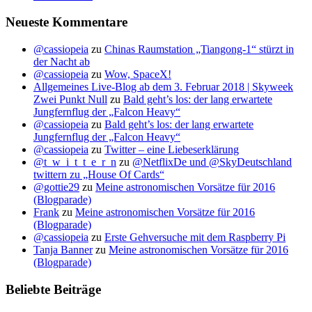
Neueste Kommentare
@cassiopeia
zu
Chinas Raumstation „Tiangong-1“ stürzt in
der Nacht ab
@cassiopeia
zu
Wow, SpaceX!
Allgemeines Live-Blog ab dem 3. Februar 2018 | Skyweek
Zwei Punkt Null
zu
Bald geht’s los: der lang erwartete
Jungfernflug der „Falcon Heavy“
@cassiopeia
zu
Bald geht’s los: der lang erwartete
Jungfernflug der „Falcon Heavy“
@cassiopeia
zu
Twitter – eine Liebeserklärung
@t_w_i_t_t_e_r_n
zu
@NetflixDe und @SkyDeutschland
twittern zu „House Of Cards“
@gottie29
zu
Meine astronomischen Vorsätze für 2016
(Blogparade)
Frank
zu
Meine astronomischen Vorsätze für 2016
(Blogparade)
@cassiopeia
zu
Erste Gehversuche mit dem Raspberry Pi
Tanja Banner
zu
Meine astronomischen Vorsätze für 2016
(Blogparade)
Beliebte Beiträge