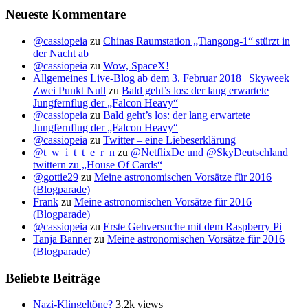
Neueste Kommentare
@cassiopeia
zu
Chinas Raumstation „Tiangong-1“ stürzt in
der Nacht ab
@cassiopeia
zu
Wow, SpaceX!
Allgemeines Live-Blog ab dem 3. Februar 2018 | Skyweek
Zwei Punkt Null
zu
Bald geht’s los: der lang erwartete
Jungfernflug der „Falcon Heavy“
@cassiopeia
zu
Bald geht’s los: der lang erwartete
Jungfernflug der „Falcon Heavy“
@cassiopeia
zu
Twitter – eine Liebeserklärung
@t_w_i_t_t_e_r_n
zu
@NetflixDe und @SkyDeutschland
twittern zu „House Of Cards“
@gottie29
zu
Meine astronomischen Vorsätze für 2016
(Blogparade)
Frank
zu
Meine astronomischen Vorsätze für 2016
(Blogparade)
@cassiopeia
zu
Erste Gehversuche mit dem Raspberry Pi
Tanja Banner
zu
Meine astronomischen Vorsätze für 2016
(Blogparade)
Beliebte Beiträge
Nazi-Klingeltöne?
3.2k views