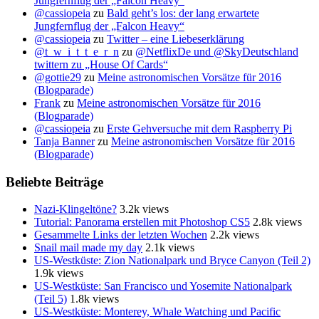
Jungfernflug der „Falcon Heavy“
@cassiopeia
zu
Bald geht’s los: der lang erwartete
Jungfernflug der „Falcon Heavy“
@cassiopeia
zu
Twitter – eine Liebeserklärung
@t_w_i_t_t_e_r_n
zu
@NetflixDe und @SkyDeutschland
twittern zu „House Of Cards“
@gottie29
zu
Meine astronomischen Vorsätze für 2016
(Blogparade)
Frank
zu
Meine astronomischen Vorsätze für 2016
(Blogparade)
@cassiopeia
zu
Erste Gehversuche mit dem Raspberry Pi
Tanja Banner
zu
Meine astronomischen Vorsätze für 2016
(Blogparade)
Beliebte Beiträge
Nazi-Klingeltöne?
3.2k views
Tutorial: Panorama erstellen mit Photoshop CS5
2.8k views
Gesammelte Links der letzten Wochen
2.2k views
Snail mail made my day
2.1k views
US-Westküste: Zion Nationalpark und Bryce Canyon (Teil 2)
1.9k views
US-Westküste: San Francisco und Yosemite Nationalpark
(Teil 5)
1.8k views
US-Westküste: Monterey, Whale Watching und Pacific