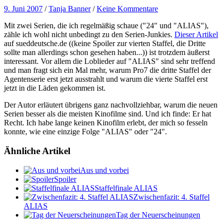
9. Juni 2007
/
Tanja Banner
/
Keine Kommentare
Mit zwei Serien, die ich regelmäßig schaue ("24" und "ALIAS"),
zähle ich wohl nicht unbedingt zu den Serien-Junkies.
Dieser Artikel
auf sueddeutsche.de ((keine Spoiler zur vierten Staffel, die Dritte
sollte man allerdings schon gesehen haben...)) ist trotzdem äußerst
interessant. Vor allem die Loblieder auf "ALIAS" sind sehr treffend
und man fragt sich ein Mal mehr, warum Pro7 die dritte Staffel der
Agentenserie erst jetzt ausstrahlt und warum die vierte Staffel erst
jetzt in die Läden gekommen ist.
Der Autor erläutert übrigens ganz nachvollziehbar, warum die neuen
Serien besser als die meisten Kinofilme sind. Und ich finde: Er hat
Recht. Ich habe lange keinen Kinofilm erlebt, der mich so fesseln
konnte, wie eine einzige Folge "ALIAS" oder "24".
Ähnliche Artikel
Aus und vorbei
Spoiler
Staffelfinale ALIAS
Zwischenfazit: 4. Staffel
ALIAS
Tag der Neuerscheinungen