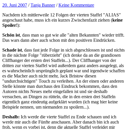
20. Juni 2007
/
Tanja Banner
/
Keine Kommentare
Nachdem ich mittlerweile 12 Folgen der vierten Staffel "ALIAS"
angeschaut habe, muss ich ein kurzes Zwischenfazit ziehen (
keine
Spoiler!
):
Schön ist
, dass man so gut wie alle "alten Bekannten" wieder trifft.
Das wars dann aber auch schon mit den positiven Eindrücken.
Schade ist
, dass fast jede Folge in sich abgeschlossen ist und nichts
in die nächste Folge "rüberzieht" (ich denke da an die grandiosen
Cliffhanger der ersten drei Staffeln...). Der Cliffhanger von der
dritten zur vierten Staffel wird außerdem ganz anders ausgelegt, als
es wahrscheinlich ursprünglich geplant war und irgendwie schaffen
es die Macher auch nicht mehr, Jack Bristow diesen
"undurchsichtigen" Touch zu verleihen. An der einen oder anderen
Stelle könnte man durchaus den Eindruck bekommen, dass den
Autoren nichts Neues mehr eingefallen ist und sie deshalb
versuchen, an Dingen zu rütteln, die in den ersten drei Staffeln
eigentlich ganz eindeutig aufgeklärt wurden (ich mag hier keine
Beispiele nennen, um niemanden zu spoilern...).
Deshalb:
Ich werde die vierte Staffel zu Ende schauen und ich
werde mir auch die Fünfte anschauen. Aber danach bin ich auch
froh, wenn es vorbei ist, denn die aktuelle Staffel verleidet mir