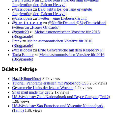
Zwei Punkt Null
zu
Bald geht’s los: der lang erwartete
Jungfernflug der „Falcon Heavy“
@cassiopeia
zu
Bald geht’s los: der lang erwartete
Jungfernflug der „Falcon Heavy“
@cassiopeia
zu
Twitter – eine Liebeserklärung
@t_w_i_t_t_e_r_n
zu
@NetflixDe und @SkyDeutschland
twittern zu „House Of Cards“
@gottie29
zu
Meine astronomischen Vorsätze für 2016
(Blogparade)
Frank
zu
Meine astronomischen Vorsätze für 2016
(Blogparade)
@cassiopeia
zu
Erste Gehversuche mit dem Raspberry Pi
Tanja Banner
zu
Meine astronomischen Vorsätze für 2016
(Blogparade)
Beliebte Beiträge
Nazi-Klingeltöne?
3.2k views
Tutorial: Panorama erstellen mit Photoshop CS5
2.8k views
Gesammelte Links der letzten Wochen
2.2k views
Snail mail made my day
2.1k views
US-Westküste: Zion Nationalpark und Bryce Canyon (Teil 2)
1.9k views
US-Westküste: San Francisco und Yosemite Nationalpark
(Teil 5)
1.8k views