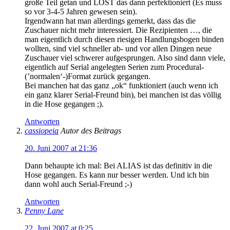
große Teil getan und LOST das dann perfektioniert (Es muss
so vor 3-4-5 Jahren gewesen sein).
Irgendwann hat man allerdings gemerkt, dass das die
Zuschauer nicht mehr interessiert. Die Rezipienten …, die
man eigentlich durch diesen riesigen Handlungsbogen binden
wollten, sind viel schneller ab- und vor allen Dingen neue
Zuschauer viel schwerer aufgesprungen. Also sind dann viele,
eigentlich auf Serial angelegten Serien zum Procedural-
(’normalen‘-)Format zurück gegangen.
Bei manchen hat das ganz „ok“ funktioniert (auch wenn ich
ein ganz klarer Serial-Freund bin), bei manchen ist das völlig
in die Hose gegangen ;).
Antworten
cassiopeia
Autor des Beitrags
20. Juni 2007 at 21:36
Dann behaupte ich mal: Bei ALIAS ist das definitiv in die
Hose gegangen. Es kann nur besser werden. Und ich bin
dann wohl auch Serial-Freund ;-)
Antworten
Penny Lane
22. Juni 2007 at 0:25