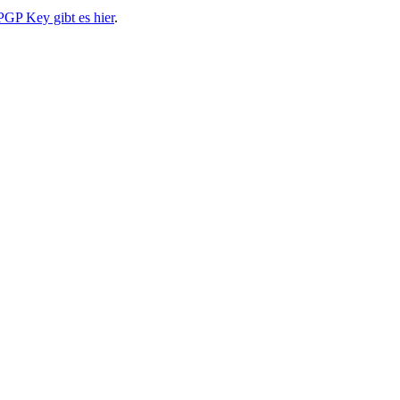
PGP Key gibt es hier
.