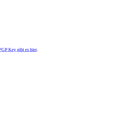
PGP Key gibt es hier
.