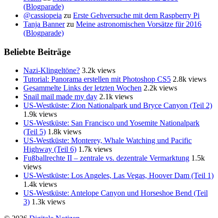
(Blogparade)
@cassiopeia
zu
Erste Gehversuche mit dem Raspberry Pi
Tanja Banner
zu
Meine astronomischen Vorsätze für 2016
(Blogparade)
Beliebte Beiträge
Nazi-Klingeltöne?
3.2k views
Tutorial: Panorama erstellen mit Photoshop CS5
2.8k views
Gesammelte Links der letzten Wochen
2.2k views
Snail mail made my day
2.1k views
US-Westküste: Zion Nationalpark und Bryce Canyon (Teil 2)
1.9k views
US-Westküste: San Francisco und Yosemite Nationalpark
(Teil 5)
1.8k views
US-Westküste: Monterey, Whale Watching und Pacific
Highway (Teil 6)
1.7k views
Fußballrechte II – zentrale vs. dezentrale Vermarktung
1.5k
views
US-Westküste: Los Angeles, Las Vegas, Hoover Dam (Teil 1)
1.4k views
US-Westküste: Antelope Canyon und Horseshoe Bend (Teil
3)
1.3k views