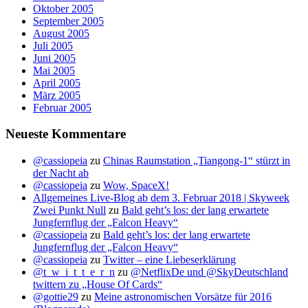
Oktober 2005
September 2005
August 2005
Juli 2005
Juni 2005
Mai 2005
April 2005
März 2005
Februar 2005
Neueste Kommentare
@cassiopeia
zu
Chinas Raumstation „Tiangong-1“ stürzt in
der Nacht ab
@cassiopeia
zu
Wow, SpaceX!
Allgemeines Live-Blog ab dem 3. Februar 2018 | Skyweek
Zwei Punkt Null
zu
Bald geht’s los: der lang erwartete
Jungfernflug der „Falcon Heavy“
@cassiopeia
zu
Bald geht’s los: der lang erwartete
Jungfernflug der „Falcon Heavy“
@cassiopeia
zu
Twitter – eine Liebeserklärung
@t_w_i_t_t_e_r_n
zu
@NetflixDe und @SkyDeutschland
twittern zu „House Of Cards“
@gottie29
zu
Meine astronomischen Vorsätze für 2016