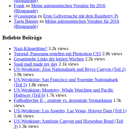
(Blogparade)
Frank
zu
Meine astronomischen Vorsätze für 2016
(Blogparade)
@cassiopeia
zu
Erste Gehversuche mit dem Raspberry Pi
Tanja Banner
zu
Meine astronomischen Vorsätze für 2016
(Blogparade)
Beliebte Beiträge
Nazi-Klingeltöne?
3.2k views
Tutorial: Panorama erstellen mit Photoshop CS5
2.8k views
Gesammelte Links der letzten Wochen
2.2k views
Snail mail made my day
2.1k views
US-Westküste: Zion Nationalpark und Bryce Canyon (Teil 2)
1.9k views
US-Westküste: San Francisco und Yosemite Nationalpark
(Teil 5)
1.8k views
US-Westküste: Monterey, Whale Watching und Pacific
Highway (Teil 6)
1.7k views
Fußballrechte II – zentrale vs. dezentrale Vermarktung
1.5k
views
US-Westküste: Los Angeles, Las Vegas, Hoover Dam (Teil 1)
1.4k views
US-Westküste: Antelope Canyon und Horseshoe Bend (Teil
3)
1.3k views