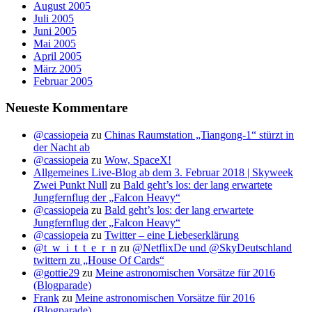
August 2005
Juli 2005
Juni 2005
Mai 2005
April 2005
März 2005
Februar 2005
Neueste Kommentare
@cassiopeia
zu
Chinas Raumstation „Tiangong-1“ stürzt in
der Nacht ab
@cassiopeia
zu
Wow, SpaceX!
Allgemeines Live-Blog ab dem 3. Februar 2018 | Skyweek
Zwei Punkt Null
zu
Bald geht’s los: der lang erwartete
Jungfernflug der „Falcon Heavy“
@cassiopeia
zu
Bald geht’s los: der lang erwartete
Jungfernflug der „Falcon Heavy“
@cassiopeia
zu
Twitter – eine Liebeserklärung
@t_w_i_t_t_e_r_n
zu
@NetflixDe und @SkyDeutschland
twittern zu „House Of Cards“
@gottie29
zu
Meine astronomischen Vorsätze für 2016
(Blogparade)
Frank
zu
Meine astronomischen Vorsätze für 2016
(Blogparade)