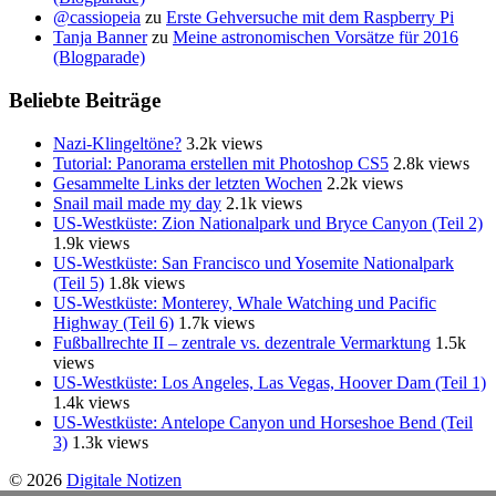
@cassiopeia
zu
Erste Gehversuche mit dem Raspberry Pi
Tanja Banner
zu
Meine astronomischen Vorsätze für 2016
(Blogparade)
Beliebte Beiträge
Nazi-Klingeltöne?
3.2k views
Tutorial: Panorama erstellen mit Photoshop CS5
2.8k views
Gesammelte Links der letzten Wochen
2.2k views
Snail mail made my day
2.1k views
US-Westküste: Zion Nationalpark und Bryce Canyon (Teil 2)
1.9k views
US-Westküste: San Francisco und Yosemite Nationalpark
(Teil 5)
1.8k views
US-Westküste: Monterey, Whale Watching und Pacific
Highway (Teil 6)
1.7k views
Fußballrechte II – zentrale vs. dezentrale Vermarktung
1.5k
views
US-Westküste: Los Angeles, Las Vegas, Hoover Dam (Teil 1)
1.4k views
US-Westküste: Antelope Canyon und Horseshoe Bend (Teil
3)
1.3k views
© 2026
Digitale Notizen