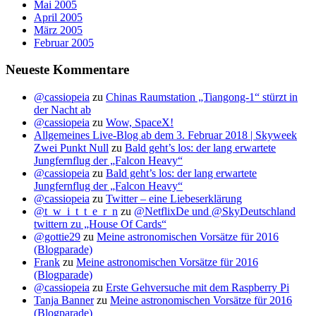
Mai 2005
April 2005
März 2005
Februar 2005
Neueste Kommentare
@cassiopeia
zu
Chinas Raumstation „Tiangong-1“ stürzt in
der Nacht ab
@cassiopeia
zu
Wow, SpaceX!
Allgemeines Live-Blog ab dem 3. Februar 2018 | Skyweek
Zwei Punkt Null
zu
Bald geht’s los: der lang erwartete
Jungfernflug der „Falcon Heavy“
@cassiopeia
zu
Bald geht’s los: der lang erwartete
Jungfernflug der „Falcon Heavy“
@cassiopeia
zu
Twitter – eine Liebeserklärung
@t_w_i_t_t_e_r_n
zu
@NetflixDe und @SkyDeutschland
twittern zu „House Of Cards“
@gottie29
zu
Meine astronomischen Vorsätze für 2016
(Blogparade)
Frank
zu
Meine astronomischen Vorsätze für 2016
(Blogparade)
@cassiopeia
zu
Erste Gehversuche mit dem Raspberry Pi
Tanja Banner
zu
Meine astronomischen Vorsätze für 2016
(Blogparade)