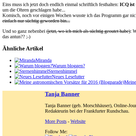
Eins muss ich jetzt doch endlich einmal schriftlich festhalten:
ICQ ist 
um die Ohren geschlagen habe...
Komisch, noch vor einigen Wochen wusste ich das Programm gar nich
einfach nur süchtig geworden bin...
Und so ganz nebenbei
(jetzt, wo ich mich als süchtig geoutet habe)
: 
das antun?? ;-)
Ähnliche Artikel
Miranda
Warum bloggen?
Sternenhimmel
Neues Lesefutter
Meine
Tanja Banner
Tanja Banner (geb. Morschhäuser), Online-Jour
Redakteurin bei der Frankfurter Rundschau.
More Posts
-
Website
Follow Me: