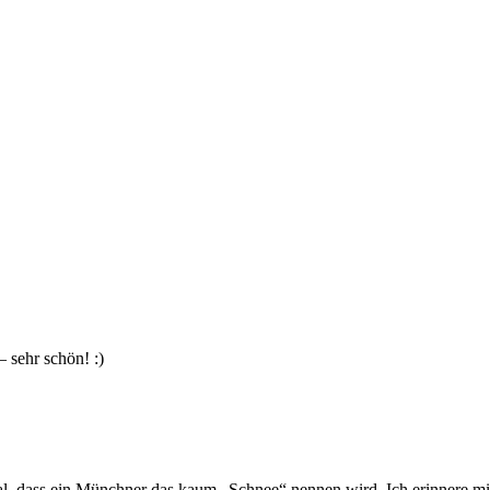
– sehr schön! :)
l, dass ein Münchner das kaum „Schnee“ nennen wird. Ich erinnere mic