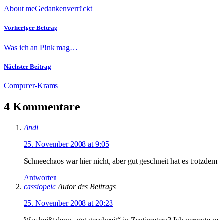
About me
Gedanken
verrückt
Vorheriger Beitrag
Was ich an P!nk mag…
Nächster Beitrag
Computer-Krams
4 Kommentare
Andi
25. November 2008 at 9:05
Schneechaos war hier nicht, aber gut geschneit hat es trotzdem 
Antworten
cassiopeia
Autor des Beitrags
25. November 2008 at 20:28
Was heißt denn „gut geschneit“ in Zentimetern? Ich vermute ma