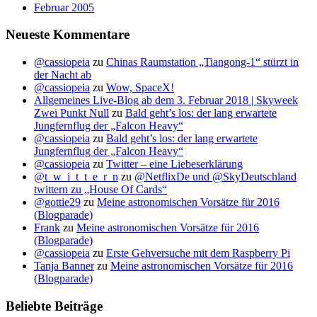
Februar 2005
Neueste Kommentare
@cassiopeia
zu
Chinas Raumstation „Tiangong-1“ stürzt in
der Nacht ab
@cassiopeia
zu
Wow, SpaceX!
Allgemeines Live-Blog ab dem 3. Februar 2018 | Skyweek
Zwei Punkt Null
zu
Bald geht’s los: der lang erwartete
Jungfernflug der „Falcon Heavy“
@cassiopeia
zu
Bald geht’s los: der lang erwartete
Jungfernflug der „Falcon Heavy“
@cassiopeia
zu
Twitter – eine Liebeserklärung
@t_w_i_t_t_e_r_n
zu
@NetflixDe und @SkyDeutschland
twittern zu „House Of Cards“
@gottie29
zu
Meine astronomischen Vorsätze für 2016
(Blogparade)
Frank
zu
Meine astronomischen Vorsätze für 2016
(Blogparade)
@cassiopeia
zu
Erste Gehversuche mit dem Raspberry Pi
Tanja Banner
zu
Meine astronomischen Vorsätze für 2016
(Blogparade)
Beliebte Beiträge