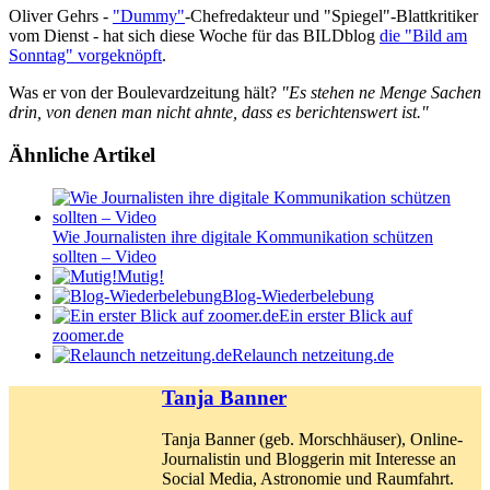
Oliver Gehrs -
"Dummy"
-Chefredakteur und "Spiegel"-Blattkritiker
vom Dienst - hat sich diese Woche für das BILDblog
die "Bild am
Sonntag" vorgeknöpft
.
Was er von der Boulevardzeitung hält?
"Es stehen ne Menge Sachen
drin, von denen man nicht ahnte, dass es berichtenswert ist."
Ähnliche Artikel
Wie Journalisten ihre digitale Kommunikation schützen
sollten – Video
Mutig!
Blog-Wiederbelebung
Ein erster Blick auf
zoomer.de
Relaunch netzeitung.de
Tanja Banner
Tanja Banner (geb. Morschhäuser), Online-
Journalistin und Bloggerin mit Interesse an
Social Media, Astronomie und Raumfahrt.