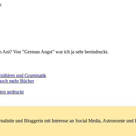
s
ich Ani? Von "German Angst" war ich ja sehr beeindruckt.
Erzählern und Grammatik
noch mehr Bücher
ten gedruckt
nalistin und Bloggerin mit Interesse an Social Media, Astronomie un