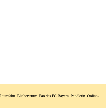
d Raumfahrt. Bücherwurm. Fan des FC Bayern. Pendlerin. Online-