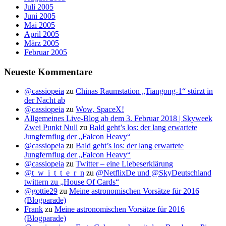
Juli 2005
Juni 2005
Mai 2005
April 2005
März 2005
Februar 2005
Neueste Kommentare
@cassiopeia
zu
Chinas Raumstation „Tiangong-1“ stürzt in
der Nacht ab
@cassiopeia
zu
Wow, SpaceX!
Allgemeines Live-Blog ab dem 3. Februar 2018 | Skyweek
Zwei Punkt Null
zu
Bald geht’s los: der lang erwartete
Jungfernflug der „Falcon Heavy“
@cassiopeia
zu
Bald geht’s los: der lang erwartete
Jungfernflug der „Falcon Heavy“
@cassiopeia
zu
Twitter – eine Liebeserklärung
@t_w_i_t_t_e_r_n
zu
@NetflixDe und @SkyDeutschland
twittern zu „House Of Cards“
@gottie29
zu
Meine astronomischen Vorsätze für 2016
(Blogparade)
Frank
zu
Meine astronomischen Vorsätze für 2016
(Blogparade)