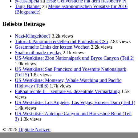
@cassiopeia
zu
Erste Gehversuche mit dem Raspberry Pi
Tanja Banner
zu
Meine astronomischen Vorsätze für 2016
(Blogparade)
Beliebte Beiträge
Nazi-Klingeltöne?
3.2k views
Tutorial: Panorama erstellen mit Photoshop CS5
2.8k views
Gesammelte Links der letzten Wochen
2.2k views
Snail mail made my day
2.1k views
US-Westküste: Zion Nationalpark und Bryce Canyon (Teil 2)
1.9k views
US-Westküste: San Francisco und Yosemite Nationalpark
(Teil 5)
1.8k views
US-Westküste: Monterey, Whale Watching und Pacific
Highway (Teil 6)
1.7k views
Fußballrechte II – zentrale vs. dezentrale Vermarktung
1.5k
views
US-Westküste: Los Angeles, Las Vegas, Hoover Dam (Teil 1)
1.4k views
US-Westküste: Antelope Canyon und Horseshoe Bend (Teil
3)
1.3k views
© 2026
Digitale Notizen