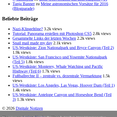
Tanja Banner
zu
Meine astronomischen Vorsätze für 2016
(Blogparade)
Beliebte Beiträge
Nazi-Klingeltöne?
3.2k views
Tutorial: Panorama erstellen mit Photoshop CS5
2.8k views
Gesammelte Links der letzten Wochen
2.2k views
Snail mail made my day
2.1k views
US-Westküste: Zion Nationalpark und Bryce Canyon (Teil 2)
1.9k views
US-Westküste: San Francisco und Yosemite Nationalpark
(Teil 5)
1.8k views
US-Westküste: Monterey, Whale Watching und Pacific
Highway (Teil 6)
1.7k views
Fußballrechte II – zentrale vs. dezentrale Vermarktung
1.5k
views
US-Westküste: Los Angeles, Las Vegas, Hoover Dam (Teil 1)
1.4k views
US-Westküste: Antelope Canyon und Horseshoe Bend (Teil
3)
1.3k views
© 2026
Digitale Notizen