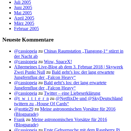
Juli 2005
Juni 2005
Mai 2005
April 2005
März 2005
Februar 2005
Neueste Kommentare
@cassiopeia
zu
Chinas Raumstation „Tiangong-1“ stürzt in
der Nacht ab
@cassiopeia
zu
Wow, SpaceX!
Allgemeines Live-Blog ab dem 3. Februar 2018 | Skyweek
Zwei Punkt Null
zu
Bald geht’s los: der lang erwartete
Jungfernflug der „Falcon Heavy“
@cassiopeia
zu
Bald geht’s los: der lang erwartete
Jungfernflug der „Falcon Heavy“
@cassiopeia
zu
Twitter – eine Liebeserklärung
@t_w_i_t_t_e_r_n
zu
@NetflixDe und @SkyDeutschland
twittern zu „House Of Cards“
@gottie29
zu
Meine astronomischen Vorsätze für 2016
(Blogparade)
Frank
zu
Meine astronomischen Vorsätze für 2016
(Blogparade)
@cassiopeia
zu
Erste Gehversuche mit dem Raspberry Pi