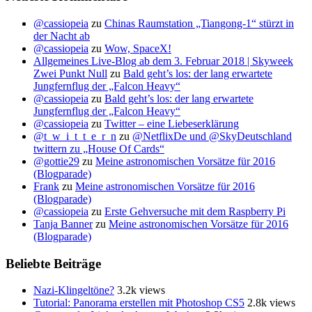
@cassiopeia
zu
Chinas Raumstation „Tiangong-1“ stürzt in
der Nacht ab
@cassiopeia
zu
Wow, SpaceX!
Allgemeines Live-Blog ab dem 3. Februar 2018 | Skyweek
Zwei Punkt Null
zu
Bald geht’s los: der lang erwartete
Jungfernflug der „Falcon Heavy“
@cassiopeia
zu
Bald geht’s los: der lang erwartete
Jungfernflug der „Falcon Heavy“
@cassiopeia
zu
Twitter – eine Liebeserklärung
@t_w_i_t_t_e_r_n
zu
@NetflixDe und @SkyDeutschland
twittern zu „House Of Cards“
@gottie29
zu
Meine astronomischen Vorsätze für 2016
(Blogparade)
Frank
zu
Meine astronomischen Vorsätze für 2016
(Blogparade)
@cassiopeia
zu
Erste Gehversuche mit dem Raspberry Pi
Tanja Banner
zu
Meine astronomischen Vorsätze für 2016
(Blogparade)
Beliebte Beiträge
Nazi-Klingeltöne?
3.2k views
Tutorial: Panorama erstellen mit Photoshop CS5
2.8k views