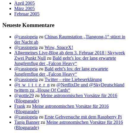
April 2005
März 2005
Februar 2005
Neueste Kommentare
@cassiopeia
zu
Chinas Raumstation „Tiangong-1“ stürzt in
der Nacht ab
@cassiopeia
zu
Wow, SpaceX!
Allgemeines Live-Blog ab dem 3. Februar 2018 | Skyweek
Zwei Punkt Null
zu
Bald geht’s los: der lang erwartete
Jungfernflug der „Falcon Heavy“
@cassiopeia
zu
Bald geht’s los: der lang erwartete
Jungfernflug der „Falcon Heavy“
@cassiopeia
zu
Twitter – eine Liebeserklärung
@t_w_i_t_t_e_r_n
zu
@NetflixDe und @SkyDeutschland
twittern zu „House Of Cards“
@gottie29
zu
Meine astronomischen Vorsätze für 2016
(Blogparade)
Frank
zu
Meine astronomischen Vorsätze für 2016
(Blogparade)
@cassiopeia
zu
Erste Gehversuche mit dem Raspberry Pi
Tanja Banner
zu
Meine astronomischen Vorsätze für 2016
(Blogparade)