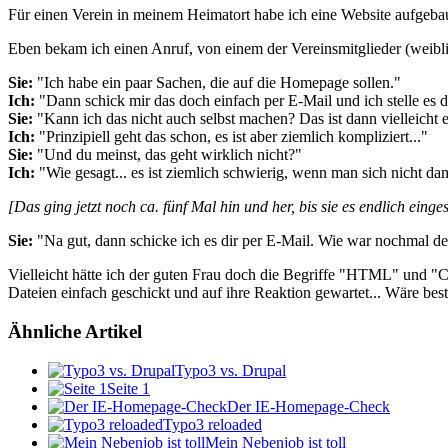
Für einen Verein in meinem Heimatort habe ich eine Website aufgebau
Eben bekam ich einen Anruf, von einem der Vereinsmitglieder (weibl
Sie:
"Ich habe ein paar Sachen, die auf die Homepage sollen."
Ich:
"Dann schick mir das doch einfach per E-Mail und ich stelle es 
Sie:
"Kann ich das nicht auch selbst machen? Das ist dann vielleicht e
Ich:
"Prinzipiell geht das schon, es ist aber ziemlich kompliziert..."
Sie:
"Und du meinst, das geht wirklich nicht?"
Ich:
"Wie gesagt... es ist ziemlich schwierig, wenn man sich nicht dam
[Das ging jetzt noch ca. fünf Mal hin und her, bis sie es endlich einge
Sie:
"Na gut, dann schicke ich es dir per E-Mail. Wie war nochmal d
Vielleicht hätte ich der guten Frau doch die Begriffe "HTML" und "CS
Dateien einfach geschickt und auf ihre Reaktion gewartet... Wäre bes
Ähnliche Artikel
Typo3 vs. Drupal
Seite 1
Der IE-Homepage-Check
Typo3 reloaded
Mein Nebenjob ist toll