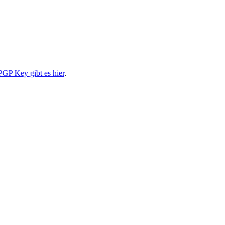
PGP Key gibt es hier
.