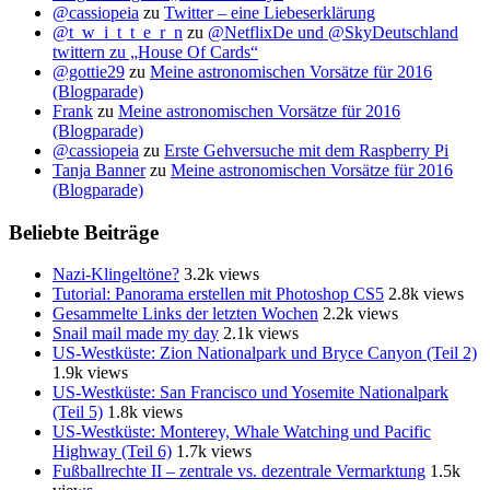
@cassiopeia
zu
Twitter – eine Liebeserklärung
@t_w_i_t_t_e_r_n
zu
@NetflixDe und @SkyDeutschland
twittern zu „House Of Cards“
@gottie29
zu
Meine astronomischen Vorsätze für 2016
(Blogparade)
Frank
zu
Meine astronomischen Vorsätze für 2016
(Blogparade)
@cassiopeia
zu
Erste Gehversuche mit dem Raspberry Pi
Tanja Banner
zu
Meine astronomischen Vorsätze für 2016
(Blogparade)
Beliebte Beiträge
Nazi-Klingeltöne?
3.2k views
Tutorial: Panorama erstellen mit Photoshop CS5
2.8k views
Gesammelte Links der letzten Wochen
2.2k views
Snail mail made my day
2.1k views
US-Westküste: Zion Nationalpark und Bryce Canyon (Teil 2)
1.9k views
US-Westküste: San Francisco und Yosemite Nationalpark
(Teil 5)
1.8k views
US-Westküste: Monterey, Whale Watching und Pacific
Highway (Teil 6)
1.7k views
Fußballrechte II – zentrale vs. dezentrale Vermarktung
1.5k