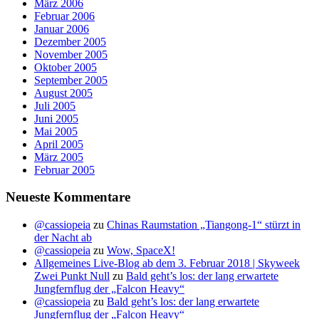
März 2006
Februar 2006
Januar 2006
Dezember 2005
November 2005
Oktober 2005
September 2005
August 2005
Juli 2005
Juni 2005
Mai 2005
April 2005
März 2005
Februar 2005
Neueste Kommentare
@cassiopeia
zu
Chinas Raumstation „Tiangong-1“ stürzt in
der Nacht ab
@cassiopeia
zu
Wow, SpaceX!
Allgemeines Live-Blog ab dem 3. Februar 2018 | Skyweek
Zwei Punkt Null
zu
Bald geht’s los: der lang erwartete
Jungfernflug der „Falcon Heavy“
@cassiopeia
zu
Bald geht’s los: der lang erwartete
Jungfernflug der „Falcon Heavy“