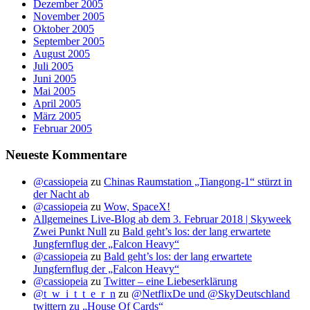
Dezember 2005
November 2005
Oktober 2005
September 2005
August 2005
Juli 2005
Juni 2005
Mai 2005
April 2005
März 2005
Februar 2005
Neueste Kommentare
@cassiopeia
zu
Chinas Raumstation „Tiangong-1“ stürzt in
der Nacht ab
@cassiopeia
zu
Wow, SpaceX!
Allgemeines Live-Blog ab dem 3. Februar 2018 | Skyweek
Zwei Punkt Null
zu
Bald geht’s los: der lang erwartete
Jungfernflug der „Falcon Heavy“
@cassiopeia
zu
Bald geht’s los: der lang erwartete
Jungfernflug der „Falcon Heavy“
@cassiopeia
zu
Twitter – eine Liebeserklärung
@t_w_i_t_t_e_r_n
zu
@NetflixDe und @SkyDeutschland
twittern zu „House Of Cards“