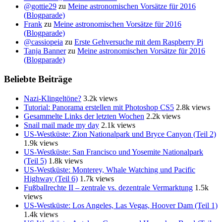
@gottie29
zu
Meine astronomischen Vorsätze für 2016
(Blogparade)
Frank
zu
Meine astronomischen Vorsätze für 2016
(Blogparade)
@cassiopeia
zu
Erste Gehversuche mit dem Raspberry Pi
Tanja Banner
zu
Meine astronomischen Vorsätze für 2016
(Blogparade)
Beliebte Beiträge
Nazi-Klingeltöne?
3.2k views
Tutorial: Panorama erstellen mit Photoshop CS5
2.8k views
Gesammelte Links der letzten Wochen
2.2k views
Snail mail made my day
2.1k views
US-Westküste: Zion Nationalpark und Bryce Canyon (Teil 2)
1.9k views
US-Westküste: San Francisco und Yosemite Nationalpark
(Teil 5)
1.8k views
US-Westküste: Monterey, Whale Watching und Pacific
Highway (Teil 6)
1.7k views
Fußballrechte II – zentrale vs. dezentrale Vermarktung
1.5k
views
US-Westküste: Los Angeles, Las Vegas, Hoover Dam (Teil 1)
1.4k views