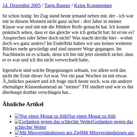
14. Dezember 2005
/
Tanja Banner
/
Keine Kommentare
Ist schon lustig: Im Zug stand heute jemand neben mir, der - ich war
mir in diesem Moment nicht ganz sicher - drei Jahre in meiner
Klasse war und mit mir die Mittlere Reife gemacht hat. Ich konnte
praktisch sehen, dass er das gleiche wie ich gedacht hat: Ist er/sie es?
Ansprechen oder lieber doch nicht? Was macht der/die hier - wohnt
doch wo ganz anders? Im Endeffekt haben wir uns keines weiteren
Blickes mehr gewürdigt und sind unserer Wege gegangen. Im
Nachhinein ist es schade, denn ich bin mir jetzt ziemlich sicher, dass
er es war und ich ihn nicht verwechselt habe.
Irgendwie sind solche Begegnungen seltsam, vor allem weil das
nicht die Erste dieser Art war. Vor ein paar Wochen ist mir etwas
Ã„hnliches passiert und ich frage mich heute noch, was ein anderer
ehemaliger Klassenkamerad an "meiner" FH studiert und wie es ihn
überhaupt dorthin verschlagen hat...
Ähnliche Artikel
Nur einen Monat zu früh
Gedanken gegen das
schlechte Wetter
Mit Missverständnissen ans