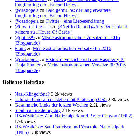
Jungfernflug der „Falcon Heavy“
@cassiopeia
zu
Bald geht’s los: der lang erwartete
Jungfernflug der „Falcon Heavy“
@cassiopeia
zu
Twitter – eine Liebeserklärung
@t_w_i_t_t_e_r_n
zu
@NetflixDe und @SkyDeutschland
twittern zu „House Of Cards“
@gottie29
zu
Meine astronomischen Vorsätze für 2016
(Blogparade)
Frank
zu
Meine astronomischen Vorsätze für 2016
(Blogparade)
@cassiopeia
zu
Erste Gehversuche mit dem Raspberry Pi
Tanja Banner
zu
Meine astronomischen Vorsätze für 2016
(Blogparade)
Beliebte Beiträge
Nazi-Klingeltöne?
3.2k views
Tutorial: Panorama erstellen mit Photoshop CS5
2.8k views
Gesammelte Links der letzten Wochen
2.2k views
Snail mail made my day
2.1k views
US-Westküste: Zion Nationalpark und Bryce Canyon (Teil 2)
1.9k views
US-Westküste: San Francisco und Yosemite Nationalpark
(Teil 5)
1.8k views