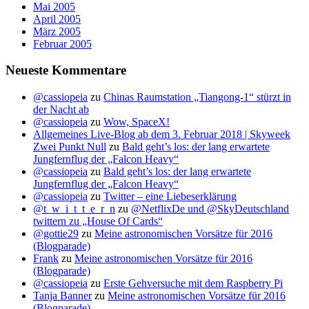
Mai 2005
April 2005
März 2005
Februar 2005
Neueste Kommentare
@cassiopeia
zu
Chinas Raumstation „Tiangong-1“ stürzt in
der Nacht ab
@cassiopeia
zu
Wow, SpaceX!
Allgemeines Live-Blog ab dem 3. Februar 2018 | Skyweek
Zwei Punkt Null
zu
Bald geht’s los: der lang erwartete
Jungfernflug der „Falcon Heavy“
@cassiopeia
zu
Bald geht’s los: der lang erwartete
Jungfernflug der „Falcon Heavy“
@cassiopeia
zu
Twitter – eine Liebeserklärung
@t_w_i_t_t_e_r_n
zu
@NetflixDe und @SkyDeutschland
twittern zu „House Of Cards“
@gottie29
zu
Meine astronomischen Vorsätze für 2016
(Blogparade)
Frank
zu
Meine astronomischen Vorsätze für 2016
(Blogparade)
@cassiopeia
zu
Erste Gehversuche mit dem Raspberry Pi
Tanja Banner
zu
Meine astronomischen Vorsätze für 2016
(Blogparade)