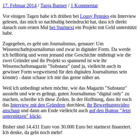
17. Februar 2014
/
Tanja Banner
/
1 Kommentar
Vor einigen Tagen habe ich drüben bei
Lousy Pennies
ein Interview
gelesen, das mich so nachhaltig beeindruckt hat, dass ich direkt
danach zum ersten Mal
bei Startnext
ein Projekt mit Geld unterstützt
habe.
Zugegeben, es geht um Journalismus, genauer: Um
Wissenschaftsjournalismus und zwar in digitaler Form. Da werde
ich hellhörig und wenn jemand eine Geschichte mitbringt wie die
zwei Gründer und ihr Projekt so spannend ist wie ihr
Wissenschaftsmagazin "Substanz" (und ja, vielleicht auch in
gewisser Form wegweisend für den digitalen Journalismus sein
könnte) - dann schaue ich mir das gerne näher an.
Weil ich unbedingt sehen möchte, wie das Magazin "Substanz"
aussieht und wie es gelingt, guten Journalismus "digital only" zu
machen, schreibe ich diese Zeilen. In der Hoffnung, dass ihr euch
das
Interview mit den Gründern
durchlest,
ihr Bewerbungsvideo
anschaut
und dann am Ende vielleicht auch
auf den Button "Jetzt
unterstützen" klickt
.
Bisher sind 14.431 Euro von 30.000 Euro bei startnext finanziert.
Ich denke, da geht noch mehr!