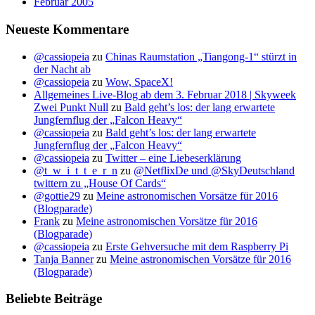
Februar 2005
Neueste Kommentare
@cassiopeia
zu
Chinas Raumstation „Tiangong-1“ stürzt in
der Nacht ab
@cassiopeia
zu
Wow, SpaceX!
Allgemeines Live-Blog ab dem 3. Februar 2018 | Skyweek
Zwei Punkt Null
zu
Bald geht’s los: der lang erwartete
Jungfernflug der „Falcon Heavy“
@cassiopeia
zu
Bald geht’s los: der lang erwartete
Jungfernflug der „Falcon Heavy“
@cassiopeia
zu
Twitter – eine Liebeserklärung
@t_w_i_t_t_e_r_n
zu
@NetflixDe und @SkyDeutschland
twittern zu „House Of Cards“
@gottie29
zu
Meine astronomischen Vorsätze für 2016
(Blogparade)
Frank
zu
Meine astronomischen Vorsätze für 2016
(Blogparade)
@cassiopeia
zu
Erste Gehversuche mit dem Raspberry Pi
Tanja Banner
zu
Meine astronomischen Vorsätze für 2016
(Blogparade)
Beliebte Beiträge