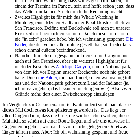
Ich freue mich wahnsinnig, dass wir es geschafft haben, an
einem der Termine im Park zu sein und hoffe schon jetzt, dass
das Wetter mir keinen Strich durch die Rechnung macht.
Zweites Highlight ist für mich das Whale Watching in
Monterey, einer kleinen Stadt an der Pazifikküste südlich von
San Francisco. Delfine und Buckelwale soll man zu unserer
Reisezeit dort beobachten können. Da ich diese Tiere noch
nie "in echt" gesehen habe, bin ich wahnsinnig gespannt.
Die
Bilder
, die der Veranstalter online gestellt hat, sind jedenfalls
schon einmal äußerst beeindruckend.
Natürlich bin ich sehr gespannt auf den Grand Canyon und
auch auf San Francisco, aber ein weiteres Highlight ist für
mich der Besuch des
Antelope Canyon
, einem Nationalpark,
von dem ich vor Beginn unserer Recherche noch nie gehört
hatte. Doch
die Bilder
, die man findet, sehen wahnsinnig toll
aus und der Nationalpark gehört zum Land der Indianer (ja,
ich muss zugeben, das fasziniert mich irgendwie). Also zwei
Gründe mehr, dort einen Zwischenstopp einzulegen.
Im Vergleich zur Ostküsten-Tour (s. Karte unten) sieht man, dass es
dieses Mal doch etwas komplizierter geworden ist. Das liegt vor
allen Dingen daran, dass die Orte, die wir besuchen wollen, dieses
Mal nicht so schön auf einer Route liegen und wir uns teilweise in
Gegenden begeben, wo man bis zum nächstgelegenen Ort etwas
länger fahren muss. Aber: Ich bin wahnsinnig gespannt und freue