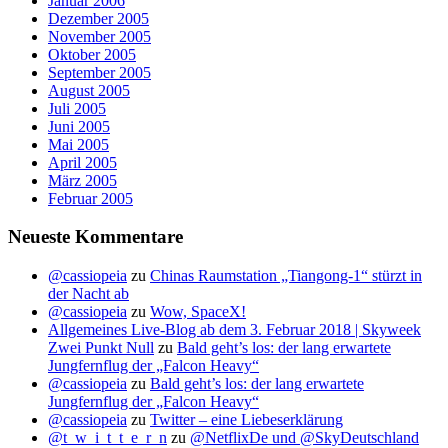
Januar 2006
Dezember 2005
November 2005
Oktober 2005
September 2005
August 2005
Juli 2005
Juni 2005
Mai 2005
April 2005
März 2005
Februar 2005
Neueste Kommentare
@cassiopeia
zu
Chinas Raumstation „Tiangong-1“ stürzt in
der Nacht ab
@cassiopeia
zu
Wow, SpaceX!
Allgemeines Live-Blog ab dem 3. Februar 2018 | Skyweek
Zwei Punkt Null
zu
Bald geht’s los: der lang erwartete
Jungfernflug der „Falcon Heavy“
@cassiopeia
zu
Bald geht’s los: der lang erwartete
Jungfernflug der „Falcon Heavy“
@cassiopeia
zu
Twitter – eine Liebeserklärung
@t_w_i_t_t_e_r_n
zu
@NetflixDe und @SkyDeutschland