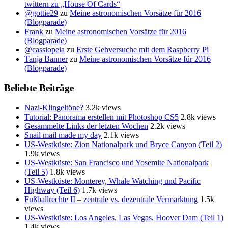
twittern zu „House Of Cards“
@gottie29
zu
Meine astronomischen Vorsätze für 2016
(Blogparade)
Frank
zu
Meine astronomischen Vorsätze für 2016
(Blogparade)
@cassiopeia
zu
Erste Gehversuche mit dem Raspberry Pi
Tanja Banner
zu
Meine astronomischen Vorsätze für 2016
(Blogparade)
Beliebte Beiträge
Nazi-Klingeltöne?
3.2k views
Tutorial: Panorama erstellen mit Photoshop CS5
2.8k views
Gesammelte Links der letzten Wochen
2.2k views
Snail mail made my day
2.1k views
US-Westküste: Zion Nationalpark und Bryce Canyon (Teil 2)
1.9k views
US-Westküste: San Francisco und Yosemite Nationalpark
(Teil 5)
1.8k views
US-Westküste: Monterey, Whale Watching und Pacific
Highway (Teil 6)
1.7k views
Fußballrechte II – zentrale vs. dezentrale Vermarktung
1.5k
views
US-Westküste: Los Angeles, Las Vegas, Hoover Dam (Teil 1)
1.4k views