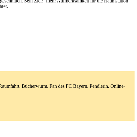
schnitten. Sein Ziel: "mehr Aufmerksamkeit für die Raumstation
htet.
d Raumfahrt. Bücherwurm. Fan des FC Bayern. Pendlerin. Online-