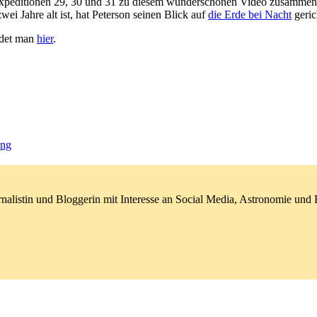
xpeditionen 29, 30 und 31 zu diesem wunderschönen Video zusammenge
ei Jahre alt ist, hat Peterson seinen Blick auf
die Erde bei Nacht
geric
ndet man
hier
.
ung
nalistin und Bloggerin mit Interesse an Social Media, Astronomie un