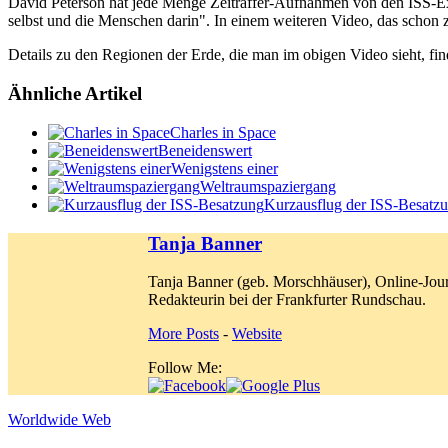
David Peterson hat jede Menge Zeitraffer-Aufnahmen von den ISS-E
selbst und die Menschen darin". In einem weiteren Video, das schon zw
Details zu den Regionen der Erde, die man im obigen Video sieht, fi
Ähnliche Artikel
Charles in Space
Beneidenswert
Wenigstens einer
Weltraumspaziergang
Kurzausflug der ISS-Besatz
Tanja Banner
Tanja Banner (geb. Morschhäuser), Online-Jour
Redakteurin bei der Frankfurter Rundschau.
More Posts
-
Website
Follow Me:
Worldwide Web