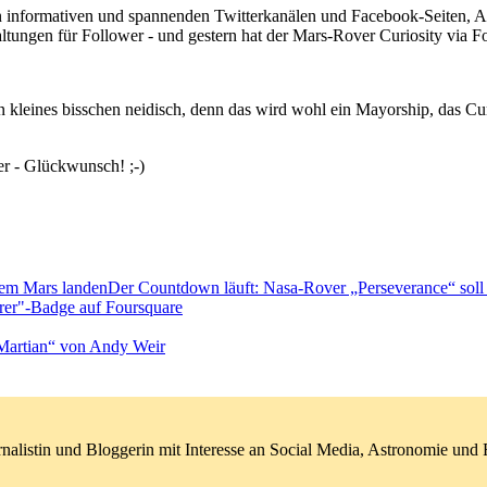
informativen und spannenden Twitterkanälen und Facebook-Seiten, Ast
taltungen für Follower - und gestern hat der Mars-Rover Curiosity via
n kleines bisschen neidisch, denn das wird wohl ein Mayorship, das Cur
er - Glückwunsch! ;-)
Der Countdown läuft: Nasa-Rover „Perseverance“ soll
rer"-Badge auf Foursquare
 Martian“ von Andy Weir
nalistin und Bloggerin mit Interesse an Social Media, Astronomie un