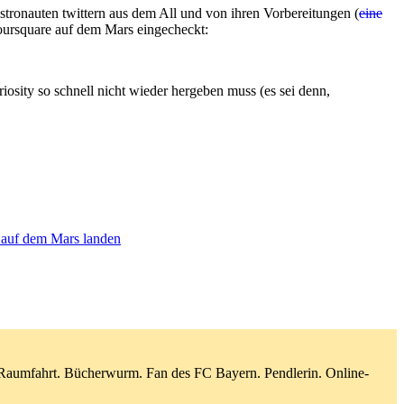
ronauten twittern aus dem All und von ihren Vorbereitungen (
eine
 Foursquare auf dem Mars eingecheckt:
iosity so schnell nicht wieder hergeben muss (es sei denn,
 auf dem Mars landen
d Raumfahrt. Bücherwurm. Fan des FC Bayern. Pendlerin. Online-