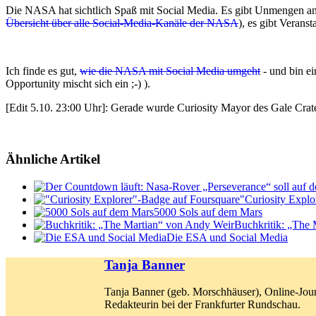
Die NASA hat sichtlich Spaß mit Social Media. Es gibt Unmengen an 
Übersicht über alle Social-Media-Kanäle der NASA
), es gibt Verans
Ich finde es gut,
wie die NASA mit Social Media umgeht
- und bin ei
Opportunity mischt sich ein ;-) ).
[Edit 5.10. 23:00 Uhr]: Gerade wurde Curiosity Mayor des Gale Crat
Ähnliche Artikel
"Curiosity Explo
5000 Sols auf dem Mars
Buchkritik: „The
Die ESA und Social Media
Tanja Banner
Tanja Banner (geb. Morschhäuser), Online-Jour
Redakteurin bei der Frankfurter Rundschau.