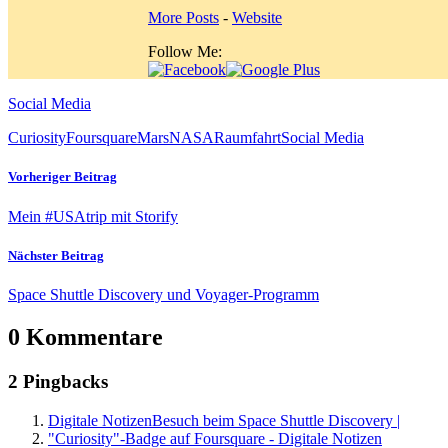
More Posts
-
Website
Follow Me:
Social Media
Curiosity
Foursquare
Mars
NASA
Raumfahrt
Social Media
Vorheriger Beitrag
Mein #USAtrip mit Storify
Nächster Beitrag
Space Shuttle Discovery und Voyager-Programm
0 Kommentare
2 Pingbacks
Digitale NotizenBesuch beim Space Shuttle Discovery |
"Curiosity"-Badge auf Foursquare - Digitale Notizen