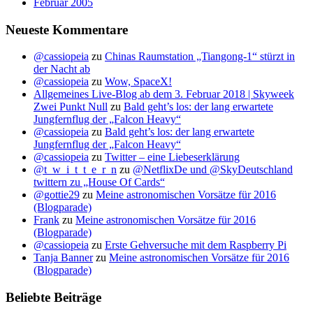
Februar 2005
Neueste Kommentare
@cassiopeia
zu
Chinas Raumstation „Tiangong-1“ stürzt in
der Nacht ab
@cassiopeia
zu
Wow, SpaceX!
Allgemeines Live-Blog ab dem 3. Februar 2018 | Skyweek
Zwei Punkt Null
zu
Bald geht’s los: der lang erwartete
Jungfernflug der „Falcon Heavy“
@cassiopeia
zu
Bald geht’s los: der lang erwartete
Jungfernflug der „Falcon Heavy“
@cassiopeia
zu
Twitter – eine Liebeserklärung
@t_w_i_t_t_e_r_n
zu
@NetflixDe und @SkyDeutschland
twittern zu „House Of Cards“
@gottie29
zu
Meine astronomischen Vorsätze für 2016
(Blogparade)
Frank
zu
Meine astronomischen Vorsätze für 2016
(Blogparade)
@cassiopeia
zu
Erste Gehversuche mit dem Raspberry Pi
Tanja Banner
zu
Meine astronomischen Vorsätze für 2016
(Blogparade)
Beliebte Beiträge