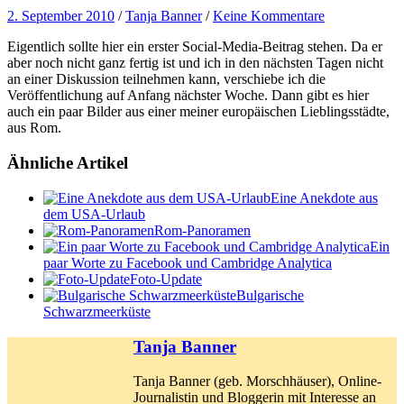
2. September 2010
/
Tanja Banner
/
Keine Kommentare
Eigentlich sollte hier ein erster Social-Media-Beitrag stehen. Da er
aber noch nicht ganz fertig ist und ich in den nächsten Tagen nicht
an einer Diskussion teilnehmen kann, verschiebe ich die
Veröffentlichung auf Anfang nächster Woche. Dann gibt es hier
auch ein paar Bilder aus einer meiner europäischen Lieblingsstädte,
aus Rom.
Ähnliche Artikel
Eine Anekdote aus
dem USA-Urlaub
Rom-Panoramen
Ein
paar Worte zu Facebook und Cambridge Analytica
Foto-Update
Bulgarische
Schwarzmeerküste
Tanja Banner
Tanja Banner (geb. Morschhäuser), Online-
Journalistin und Bloggerin mit Interesse an