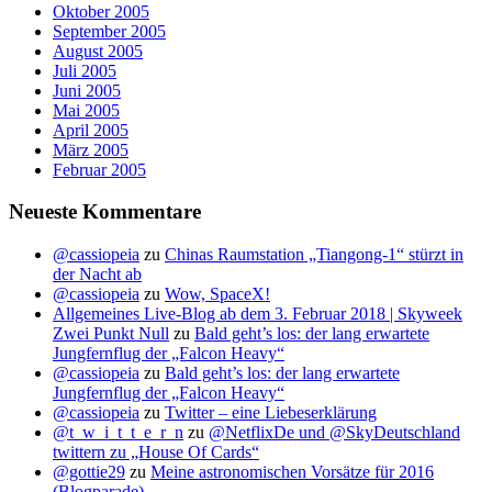
Oktober 2005
September 2005
August 2005
Juli 2005
Juni 2005
Mai 2005
April 2005
März 2005
Februar 2005
Neueste Kommentare
@cassiopeia
zu
Chinas Raumstation „Tiangong-1“ stürzt in
der Nacht ab
@cassiopeia
zu
Wow, SpaceX!
Allgemeines Live-Blog ab dem 3. Februar 2018 | Skyweek
Zwei Punkt Null
zu
Bald geht’s los: der lang erwartete
Jungfernflug der „Falcon Heavy“
@cassiopeia
zu
Bald geht’s los: der lang erwartete
Jungfernflug der „Falcon Heavy“
@cassiopeia
zu
Twitter – eine Liebeserklärung
@t_w_i_t_t_e_r_n
zu
@NetflixDe und @SkyDeutschland
twittern zu „House Of Cards“
@gottie29
zu
Meine astronomischen Vorsätze für 2016
(Blogparade)