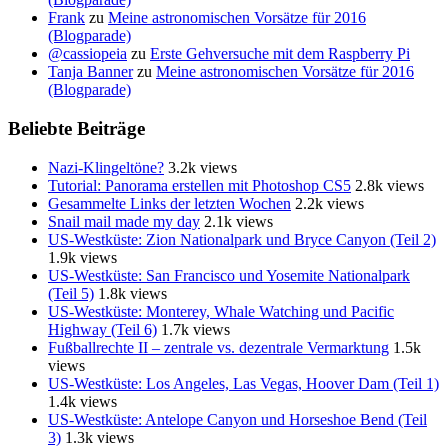
Frank
zu
Meine astronomischen Vorsätze für 2016
(Blogparade)
@cassiopeia
zu
Erste Gehversuche mit dem Raspberry Pi
Tanja Banner
zu
Meine astronomischen Vorsätze für 2016
(Blogparade)
Beliebte Beiträge
Nazi-Klingeltöne?
3.2k views
Tutorial: Panorama erstellen mit Photoshop CS5
2.8k views
Gesammelte Links der letzten Wochen
2.2k views
Snail mail made my day
2.1k views
US-Westküste: Zion Nationalpark und Bryce Canyon (Teil 2)
1.9k views
US-Westküste: San Francisco und Yosemite Nationalpark
(Teil 5)
1.8k views
US-Westküste: Monterey, Whale Watching und Pacific
Highway (Teil 6)
1.7k views
Fußballrechte II – zentrale vs. dezentrale Vermarktung
1.5k
views
US-Westküste: Los Angeles, Las Vegas, Hoover Dam (Teil 1)
1.4k views
US-Westküste: Antelope Canyon und Horseshoe Bend (Teil
3)
1.3k views