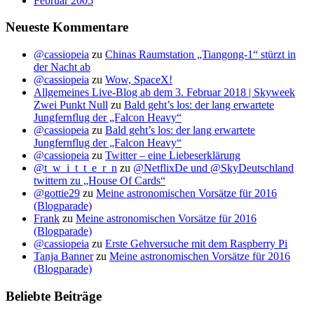
Februar 2005
Neueste Kommentare
@cassiopeia
zu
Chinas Raumstation „Tiangong-1“ stürzt in
der Nacht ab
@cassiopeia
zu
Wow, SpaceX!
Allgemeines Live-Blog ab dem 3. Februar 2018 | Skyweek
Zwei Punkt Null
zu
Bald geht’s los: der lang erwartete
Jungfernflug der „Falcon Heavy“
@cassiopeia
zu
Bald geht’s los: der lang erwartete
Jungfernflug der „Falcon Heavy“
@cassiopeia
zu
Twitter – eine Liebeserklärung
@t_w_i_t_t_e_r_n
zu
@NetflixDe und @SkyDeutschland
twittern zu „House Of Cards“
@gottie29
zu
Meine astronomischen Vorsätze für 2016
(Blogparade)
Frank
zu
Meine astronomischen Vorsätze für 2016
(Blogparade)
@cassiopeia
zu
Erste Gehversuche mit dem Raspberry Pi
Tanja Banner
zu
Meine astronomischen Vorsätze für 2016
(Blogparade)
Beliebte Beiträge