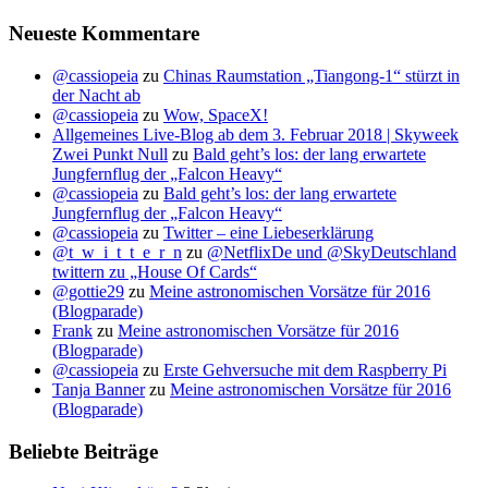
Neueste Kommentare
@cassiopeia
zu
Chinas Raumstation „Tiangong-1“ stürzt in
der Nacht ab
@cassiopeia
zu
Wow, SpaceX!
Allgemeines Live-Blog ab dem 3. Februar 2018 | Skyweek
Zwei Punkt Null
zu
Bald geht’s los: der lang erwartete
Jungfernflug der „Falcon Heavy“
@cassiopeia
zu
Bald geht’s los: der lang erwartete
Jungfernflug der „Falcon Heavy“
@cassiopeia
zu
Twitter – eine Liebeserklärung
@t_w_i_t_t_e_r_n
zu
@NetflixDe und @SkyDeutschland
twittern zu „House Of Cards“
@gottie29
zu
Meine astronomischen Vorsätze für 2016
(Blogparade)
Frank
zu
Meine astronomischen Vorsätze für 2016
(Blogparade)
@cassiopeia
zu
Erste Gehversuche mit dem Raspberry Pi
Tanja Banner
zu
Meine astronomischen Vorsätze für 2016
(Blogparade)
Beliebte Beiträge