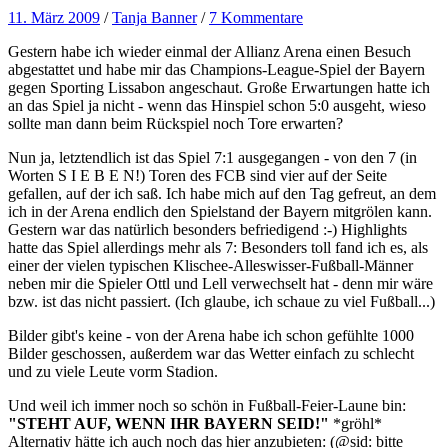
11. März 2009
/
Tanja Banner
/
7 Kommentare
Gestern habe ich wieder einmal der Allianz Arena einen Besuch
abgestattet und habe mir das Champions-League-Spiel der Bayern
gegen Sporting Lissabon angeschaut. Große Erwartungen hatte ich
an das Spiel ja nicht - wenn das Hinspiel schon 5:0 ausgeht, wieso
sollte man dann beim Rückspiel noch Tore erwarten?
Nun ja, letztendlich ist das Spiel 7:1 ausgegangen - von den 7 (in
Worten S I E B E N!) Toren des FCB sind vier auf der Seite
gefallen, auf der ich saß. Ich habe mich auf den Tag gefreut, an dem
ich in der Arena endlich den Spielstand der Bayern mitgrölen kann.
Gestern war das natürlich besonders befriedigend :-) Highlights
hatte das Spiel allerdings mehr als 7: Besonders toll fand ich es, als
einer der vielen typischen Klischee-Alleswisser-Fußball-Männer
neben mir die Spieler Ottl und Lell verwechselt hat - denn mir wäre
bzw. ist das nicht passiert. (Ich glaube, ich schaue zu viel Fußball...)
Bilder gibt's keine - von der Arena habe ich schon gefühlte 1000
Bilder geschossen, außerdem war das Wetter einfach zu schlecht
und zu viele Leute vorm Stadion.
Und weil ich immer noch so schön in Fußball-Feier-Laune bin:
"STEHT AUF, WENN IHR BAYERN SEID!"
*gröhl*
Alternativ hätte ich auch noch das hier anzubieten: (@sid: bitte