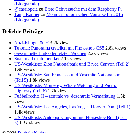
(Blogparade)
@cassiopeia
zu
Erste Gehversuche mit dem Raspberry Pi
Tanja Banner
zu
Meine astronomischen Vorsätze für 2016
(Blogparade)
Beliebte Beiträge
Nazi-Klingeltöne?
3.2k views
Tutorial: Panorama erstellen mit Photoshop CS5
2.8k views
Gesammelte Links der letzten Wochen
2.2k views
Snail mail made my day
2.1k views
US-Westküste: Zion Nationalpark und Bryce Canyon (Teil 2)
1.9k views
US-Westküste: San Francisco und Yosemite Nationalpark
(Teil 5)
1.8k views
US-Westküste: Monterey, Whale Watching und Pacific
Highway (Teil 6)
1.7k views
Fußballrechte II – zentrale vs. dezentrale Vermarktung
1.5k
views
US-Westküste: Los Angeles, Las Vegas, Hoover Dam (Teil 1)
1.4k views
US-Westküste: Antelope Canyon und Horseshoe Bend (Teil
3)
1.3k views
© 2026
Digitale Notizen