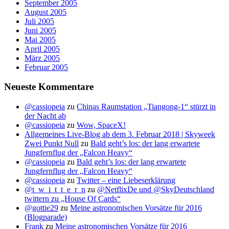
September 2005
August 2005
Juli 2005
Juni 2005
Mai 2005
April 2005
März 2005
Februar 2005
Neueste Kommentare
@cassiopeia
zu
Chinas Raumstation „Tiangong-1“ stürzt in
der Nacht ab
@cassiopeia
zu
Wow, SpaceX!
Allgemeines Live-Blog ab dem 3. Februar 2018 | Skyweek
Zwei Punkt Null
zu
Bald geht’s los: der lang erwartete
Jungfernflug der „Falcon Heavy“
@cassiopeia
zu
Bald geht’s los: der lang erwartete
Jungfernflug der „Falcon Heavy“
@cassiopeia
zu
Twitter – eine Liebeserklärung
@t_w_i_t_t_e_r_n
zu
@NetflixDe und @SkyDeutschland
twittern zu „House Of Cards“
@gottie29
zu
Meine astronomischen Vorsätze für 2016
(Blogparade)
Frank
zu
Meine astronomischen Vorsätze für 2016