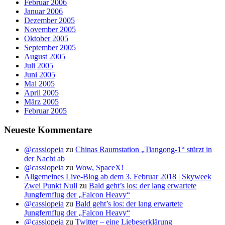
Februar 2006
Januar 2006
Dezember 2005
November 2005
Oktober 2005
September 2005
August 2005
Juli 2005
Juni 2005
Mai 2005
April 2005
März 2005
Februar 2005
Neueste Kommentare
@cassiopeia
zu
Chinas Raumstation „Tiangong-1“ stürzt in
der Nacht ab
@cassiopeia
zu
Wow, SpaceX!
Allgemeines Live-Blog ab dem 3. Februar 2018 | Skyweek
Zwei Punkt Null
zu
Bald geht’s los: der lang erwartete
Jungfernflug der „Falcon Heavy“
@cassiopeia
zu
Bald geht’s los: der lang erwartete
Jungfernflug der „Falcon Heavy“
@cassiopeia
zu
Twitter – eine Liebeserklärung