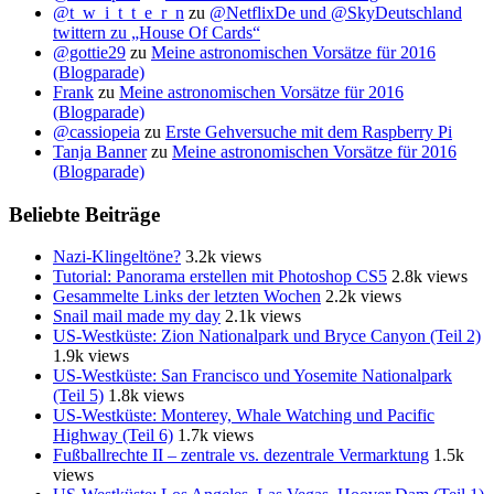
@t_w_i_t_t_e_r_n
zu
@NetflixDe und @SkyDeutschland
twittern zu „House Of Cards“
@gottie29
zu
Meine astronomischen Vorsätze für 2016
(Blogparade)
Frank
zu
Meine astronomischen Vorsätze für 2016
(Blogparade)
@cassiopeia
zu
Erste Gehversuche mit dem Raspberry Pi
Tanja Banner
zu
Meine astronomischen Vorsätze für 2016
(Blogparade)
Beliebte Beiträge
Nazi-Klingeltöne?
3.2k views
Tutorial: Panorama erstellen mit Photoshop CS5
2.8k views
Gesammelte Links der letzten Wochen
2.2k views
Snail mail made my day
2.1k views
US-Westküste: Zion Nationalpark und Bryce Canyon (Teil 2)
1.9k views
US-Westküste: San Francisco und Yosemite Nationalpark
(Teil 5)
1.8k views
US-Westküste: Monterey, Whale Watching und Pacific
Highway (Teil 6)
1.7k views
Fußballrechte II – zentrale vs. dezentrale Vermarktung
1.5k
views