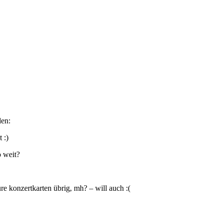
den:
t :)
o weit?
re konzertkarten übrig, mh? – will auch :(