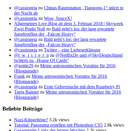
@cassiopeia
zu
Chinas Raumstation „Tiangong-1“ stürzt in
der Nacht ab
@cassiopeia
zu
Wow, SpaceX!
Allgemeines Live-Blog ab dem 3. Februar 2018 | Skyweek
Zwei Punkt Null
zu
Bald geht’s los: der lang erwartete
Jungfernflug der „Falcon Heavy“
@cassiopeia
zu
Bald geht’s los: der lang erwartete
Jungfernflug der „Falcon Heavy“
@cassiopeia
zu
Twitter – eine Liebeserklärung
@t_w_i_t_t_e_r_n
zu
@NetflixDe und @SkyDeutschland
twittern zu „House Of Cards“
@gottie29
zu
Meine astronomischen Vorsätze für 2016
(Blogparade)
Frank
zu
Meine astronomischen Vorsätze für 2016
(Blogparade)
@cassiopeia
zu
Erste Gehversuche mit dem Raspberry Pi
Tanja Banner
zu
Meine astronomischen Vorsätze für 2016
(Blogparade)
Beliebte Beiträge
Nazi-Klingeltöne?
3.2k views
Tutorial: Panorama erstellen mit Photoshop CS5
2.8k views
Gesammelte Links der letzten Wochen
2.2k views