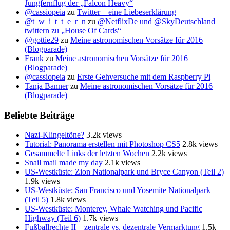
Jungfernflug der „Falcon Heavy“
@cassiopeia
zu
Twitter – eine Liebeserklärung
@t_w_i_t_t_e_r_n
zu
@NetflixDe und @SkyDeutschland
twittern zu „House Of Cards“
@gottie29
zu
Meine astronomischen Vorsätze für 2016
(Blogparade)
Frank
zu
Meine astronomischen Vorsätze für 2016
(Blogparade)
@cassiopeia
zu
Erste Gehversuche mit dem Raspberry Pi
Tanja Banner
zu
Meine astronomischen Vorsätze für 2016
(Blogparade)
Beliebte Beiträge
Nazi-Klingeltöne?
3.2k views
Tutorial: Panorama erstellen mit Photoshop CS5
2.8k views
Gesammelte Links der letzten Wochen
2.2k views
Snail mail made my day
2.1k views
US-Westküste: Zion Nationalpark und Bryce Canyon (Teil 2)
1.9k views
US-Westküste: San Francisco und Yosemite Nationalpark
(Teil 5)
1.8k views
US-Westküste: Monterey, Whale Watching und Pacific
Highway (Teil 6)
1.7k views
Fußballrechte II – zentrale vs. dezentrale Vermarktung
1.5k