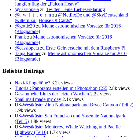
Jungfernflug der „Falcon Heavy“
@cassiopeia
zu
Twitter – eine Liebeserklärung
@t_w_i_t_t_e_r_n
zu
@NetflixDe und @SkyDeutschland
twittern zu „House Of Cards“
@gottie29
zu
Meine astronomischen Vorsätze für 2016
(Blogparade)
Frank
zu
Meine astronomischen Vorsätze für 2016
(Blogparade)
@cassiopeia
zu
Erste Gehversuche mit dem Raspberry Pi
Tanja Banner
zu
Meine astronomischen Vorsätze für 2016
(Blogparade)
Beliebte Beiträge
Nazi-Klingeltöne?
3.2k views
Tutorial: Panorama erstellen mit Photoshop CS5
2.8k views
Gesammelte Links der letzten Wochen
2.2k views
Snail mail made my day
2.1k views
US-Westküste: Zion Nationalpark und Bryce Canyon (Teil 2)
1.9k views
US-Westküste: San Francisco und Yosemite Nationalpark
(Teil 5)
1.8k views
US-Westküste: Monterey, Whale Watching und Pacific
Highway (Teil 6)
1.7k views